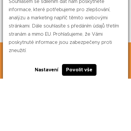
Souhlasem se sdílením dat nám poskytnete
informace, které potřebujeme pro zlepšování,
analýzu a marketing napříč těmito webovými
stránkami. Dále souhlasíte s předáním údajů třetím
stranám a mimo EU. Prohlašujeme, že Vámi
poskytnuté informace jsou zabezpečeny proti
Tento web používá soubory cookie. Dalším
zneužití.
procházením tohoto webu vyjadřujete souhlas s
naším používáním souborů cookie.
Více informací
Nastavení
Povolit vše
Souhlasím