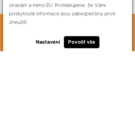
stranám a mimo EU. Prohlašujeme, že Vámi
poskytnuté informace jsou zabezpečeny proti
Tento web používá soubory cookie. Dalším
zneužití.
procházením tohoto webu vyjadřujete souhlas s
naším používáním souborů cookie.
Více informací
Nastavení
Povolit vše
Souhlasím
NABÍDKA SLUŽEB
Technologická příprava a poradenství
Modelárna